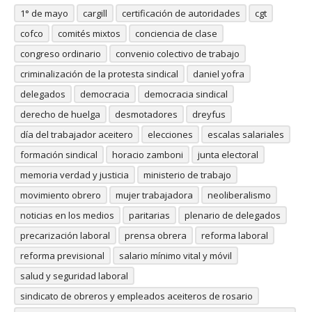
1° de mayo
cargill
certificación de autoridades
cgt
cofco
comités mixtos
conciencia de clase
congreso ordinario
convenio colectivo de trabajo
criminalización de la protesta sindical
daniel yofra
delegados
democracia
democracia sindical
derecho de huelga
desmotadores
dreyfus
día del trabajador aceitero
elecciones
escalas salariales
formación sindical
horacio zamboni
junta electoral
memoria verdad y justicia
ministerio de trabajo
movimiento obrero
mujer trabajadora
neoliberalismo
noticias en los medios
paritarias
plenario de delegados
precarización laboral
prensa obrera
reforma laboral
reforma previsional
salario mínimo vital y móvil
salud y seguridad laboral
sindicato de obreros y empleados aceiteros de rosario