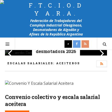
F.T.C.I.O.D
Y A.R.A.
Federación de Trabajadores del
Complejo Industrial Oleaginoso,
Desmotadores de Algodón y
Afines de la República Argentina
Se firmó el acuerdo en la
paritaria salarial
desmotadora 2026
ESCALAS SALARIALES: ACEITEROS
Convenio colectivo y escala salarial
aceitera