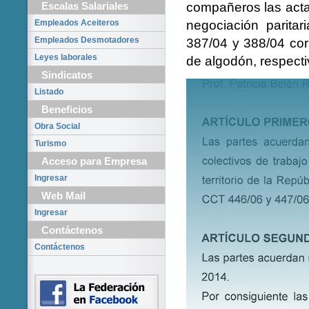
compañeros las acta
Escalas Salariales
negociación paritar
Empleados Aceiteros
Empleados Desmotadores
387/04 y 388/04 co
Leyes laborales
de algodón, respect
Sindicatos
Listado
Beneficios
Obra Social
Turismo
Acceso para Empresa
Ingresar
Web Mail
Ingresar
Contáctenos
Contáctenos